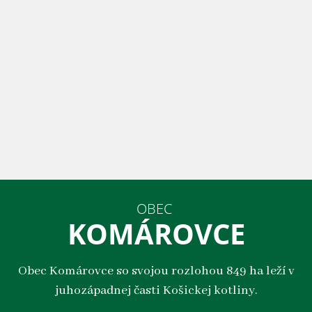
OBEC
KOMÁROVCE
Obec Komárovce so svojou rozlohou 849 ha leží v
juhozápadnej časti Košickej kotliny.