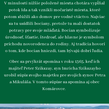
V minulosti nižšie položené miesta chotára vypĺňal
potok Ida a tak vznikli močaristé miesta, ktoré
potom slúžili ako domov pre vodné vtáctvo. Najviac
sa tu usídlili bociany, pretože tu mali dostatok
potravy pre svoje mláďatá. Bocian symbolizuje
úrodnosť, šťastie, štedrosť, ale hlavne je symbolom
príchodu novorodenca do rodiny. Aj tradícia hovorí
o tom, kde bocian hniezdi, tam bývajú dobrí ľudia.
Obec sa prvýkrát spomína v roku 1365, keď ich
majiteľ Peter Szikszay, syn Imricha Szikszayho
urobil súpis svojho majetku pre svojich synov Petra
a Mikuláša. V tomto súpise sa spomína aj obec
Komárovce.