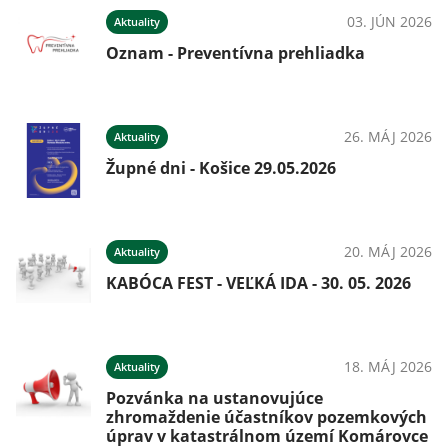
03. JÚN 2026
Aktuality
Oznam - Preventívna prehliadka
026
26. MÁJ 2026
Aktuality
Župné dni - Košice 29.05.2026
026
20. MÁJ 2026
Aktuality
KABÓCA FEST - VEĽKÁ IDA - 30. 05. 2026
026
ný
18. MÁJ 2026
Aktuality
Pozvánka na ustanovujúce
026
zhromaždenie účastníkov pozemkových
úprav v katastrálnom území Komárovce