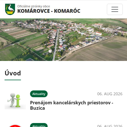
Úvod
026
06. AUG 2026
Aktuality
!
Prenájom kancelárskych priestorov -
Buzica
06. AUG 2026
Aktuality