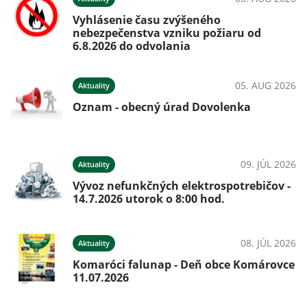
026
Vyhlásenie času zvýšeného
nebezpečenstva vzniku požiaru od
6.8.2026 do odvolania
026
05. AUG 2026
Aktuality
e
Oznam - obecný úrad Dovolenka
é
09. JÚL 2026
Aktuality
Vývoz nefunkčných elektrospotrebičov -
026
14.7.2026 utorok o 8:00 hod.
08. JÚL 2026
Aktuality
Komaróci falunap - Deň obce Komárovce
026
11.07.2026