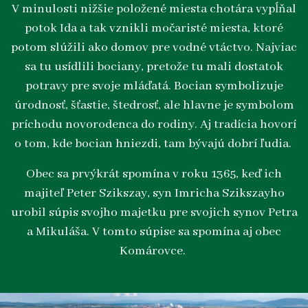
V minulosti nižšie položené miesta chotára vypĺňal
potok Ida a tak vznikli močaristé miesta, ktoré
potom slúžili ako domov pre vodné vtáctvo. Najviac
sa tu usídlili bociany, pretože tu mali dostatok
potravy pre svoje mláďatá. Bocian symbolizuje
úrodnosť, šťastie, štedrosť, ale hlavne je symbolom
príchodu novorodenca do rodiny. Aj tradícia hovorí
o tom, kde bocian hniezdi, tam bývajú dobrí ľudia.
Obec sa prvýkrát spomína v roku 1365, keď ich
majiteľ Peter Szikszay, syn Imricha Szikszayho
urobil súpis svojho majetku pre svojich synov Petra
a Mikuláša. V tomto súpise sa spomína aj obec
Komárovce.