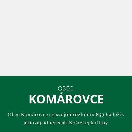
OBEC
KOMÁROVCE
Obec Komárovce so svojou rozlohou 849 ha leží v
juhozápadnej časti Košickej kotliny.