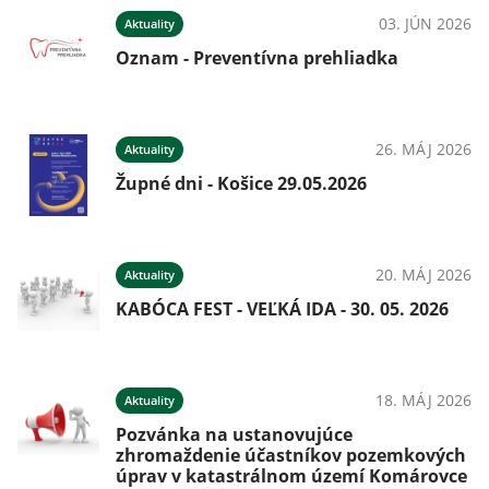
03. JÚN 2026
Aktuality
Oznam - Preventívna prehliadka
026
26. MÁJ 2026
Aktuality
Župné dni - Košice 29.05.2026
026
20. MÁJ 2026
Aktuality
KABÓCA FEST - VEĽKÁ IDA - 30. 05. 2026
026
ný
18. MÁJ 2026
Aktuality
Pozvánka na ustanovujúce
026
zhromaždenie účastníkov pozemkových
úprav v katastrálnom území Komárovce