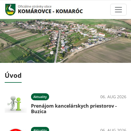
Úvod
026
06. AUG 2026
Aktuality
!
Prenájom kancelárskych priestorov -
Buzica
06. AUG 2026
Aktuality