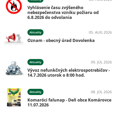
026
Vyhlásenie času zvýšeného
nebezpečenstva vzniku požiaru od
6.8.2026 do odvolania
026
05. AUG 2026
Aktuality
e
Oznam - obecný úrad Dovolenka
é
09. JÚL 2026
Aktuality
Vývoz nefunkčných elektrospotrebičov -
026
14.7.2026 utorok o 8:00 hod.
08. JÚL 2026
Aktuality
Komaróci falunap - Deň obce Komárovce
026
11.07.2026