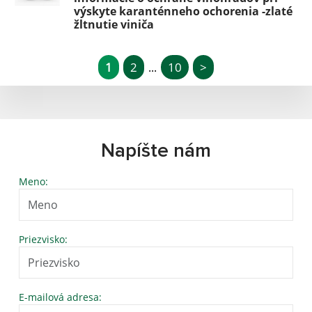
výskyte karanténneho ochorenia -zlaté
žltnutie viniča
1
2
10
>
...
Napíšte nám
Meno:
Priezvisko:
E-mailová adresa: