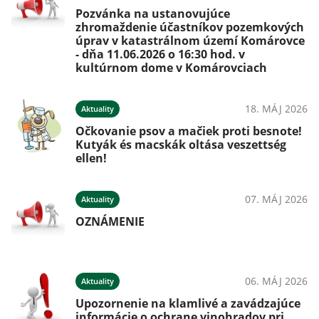
Pozvánka na ustanovujúce
zhromaždenie účastníkov pozemkových
úprav v katastrálnom území Komárovce
- dňa 11.06.2026 o 16:30 hod. v
kultúrnom dome v Komárovciach
18. MÁJ 2026
Aktuality
Očkovanie psov a mačiek proti besnote!
Kutyák és macskák oltása veszettség
ellen!
07. MÁJ 2026
Aktuality
OZNÁMENIE
06. MÁJ 2026
Aktuality
Upozornenie na klamlivé a zavádzajúce
informácie o ochrane vinohradov pri