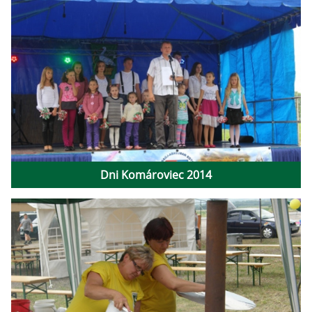
Dni Komároviec 2014