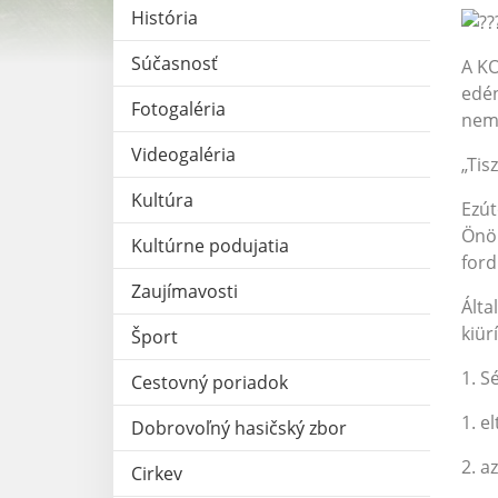
História
Súčasnosť
A KO
edén
Fotogaléria
nem 
Videogaléria
„Tis
Kultúra
Ezút
Önök
Kultúrne podujatia
ford
Zaujímavosti
Álta
kiür
Šport
1. S
Cestovný poriadok
1. e
Dobrovoľný hasičský zbor
2. a
Cirkev