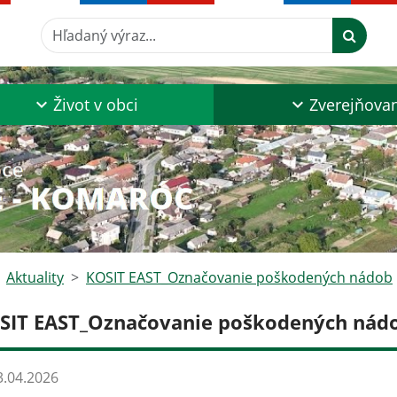
Hľadaný výraz...
Život v obci
Zverejňova
Aktuality
KOSIT EAST_Označovanie poškodených nádob
SIT EAST_Označovanie poškodených nád
.04.2026