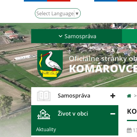
Select Language
▼
Samospráva
Samospráva
KO
Život v obci
Aktuality
13