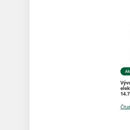
Ak
Výv
elek
14.7
Číta