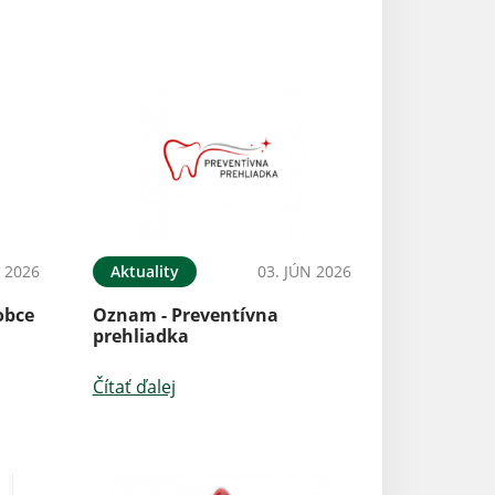
L 2026
Aktuality
03. JÚN 2026
obce
Oznam - Preventívna
prehliadka
Čítať ďalej