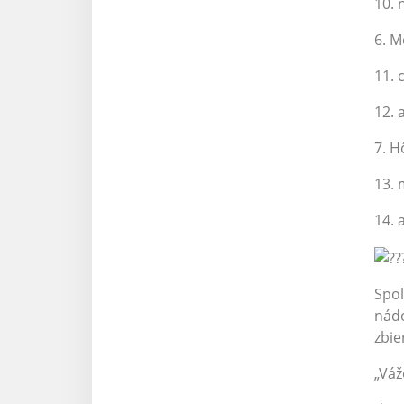
10. 
6. M
11. 
12. 
7. H
13. 
14. 
Spol
nád
zbie
„Váž