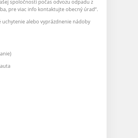
našej spoločnosti počas odvozu odpadu z
, pre viac info kontaktujte obecný úrad“.
é uchytenie alebo vyprázdnenie nádoby
anie)
 auta