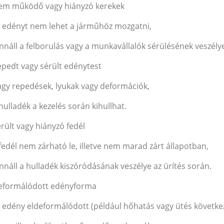
Nem működő vagy hiányzó kerekek
z edényt nem lehet a járműhöz mozgatni,
ennáll a felborulás vagy a munkavállalók sérülésének veszély
epedt vagy sérült edénytest
agy repedések, lyukak vagy deformációk,
 hulladék a kezelés során kihullhat.
érült vagy hiányzó fedél
 fedél nem zárható le, illetve nem marad zárt állapotban,
ennáll a hulladék kiszóródásának veszélye az ürítés során.
Deformálódott edényforma
z edény eldeformálódott (például hőhatás vagy ütés követke