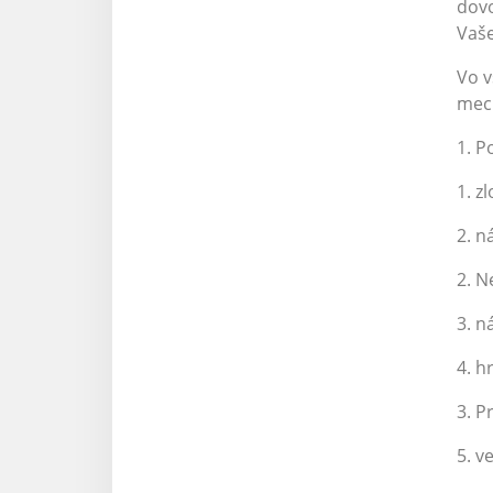
dovo
Vaše
Vo v
mec
1. 
1. z
2. n
2. N
3. n
4. h
3. P
5. v