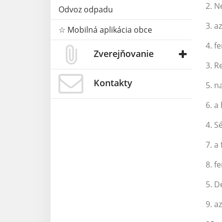
2. 
Odvoz odpadu
3. a
☆ Mobilná aplikácia obce
4. f
Zverejňovanie
3. R
Kontakty
5. n
6. a
4. S
7. a
8. f
5. 
9. a