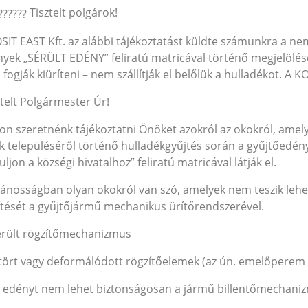
Tisztelt polgárok!
SIT EAST Kft. az alábbi tájékoztatást küldte számunkra a n
yek „SÉRÜLT EDÉNY” feliratú matricával történő megjelölés
fogják kiüríteni – nem szállítják el belőlük a hulladékot. A
ztelt Polgármester Úr!
on szeretnénk tájékoztatni Önöket azokról az okokról, amel
 településéről történő hulladékgyűjtés során a gyűjtőedény
uljon a községi hivatalhoz” feliratú matricával látják el.
lánosságban olyan okokról van szó, amelyek nem teszik lehe
ítését a gyűjtőjármű mechanikus ürítőrendszerével.
érült rögzítőmechanizmus
ltört vagy deformálódott rögzítőelemek (az ún. emelőperem 
z edényt nem lehet biztonságosan a jármű billentőmechaniz