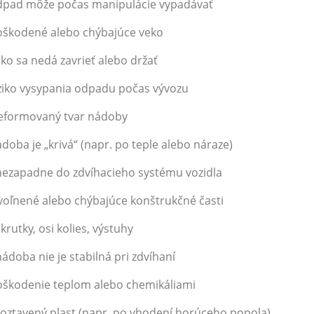
dpad môže počas manipulácie vypadávať
oškodené alebo chýbajúce veko
eko sa nedá zavrieť alebo držať
iziko vysypania odpadu počas vývozu
Deformovaný tvar nádoby
ádoba je „krivá“ (napr. po teple alebo náraze)
nezapadne do zdvíhacieho systému vozidla
voľnené alebo chýbajúce konštrukčné časti
skrutky, osi kolies, výstuhy
nádoba nie je stabilná pri zdvíhaní
oškodenie teplom alebo chemikáliami
roztavený plast (napr. po vhodení horúceho popola)