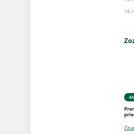
14. 
Zo
Ak
Pre
prie
Číta