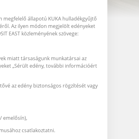
em megfelelő állapotú KUKA hulladékgyűjtő
éről. Az ilyen módon megjelölt edényeket
 KOSIT EAST közleményének szövege:
yek miatt társaságunk munkatársai az
eket „Sérült edény, további információért
tővé az edény biztonságos rögzítését vagy
/ emelősín),
musához csatlakoztatni.