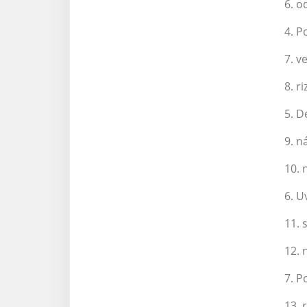
6. o
4. P
7. v
8. r
5. 
9. n
10. 
6. U
11. 
12. 
7. P
13. 