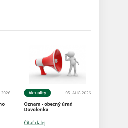
 2026
Aktuality
05. AUG 2026
ého
Oznam - obecný úrad
Dovolenka
Čítať ďalej