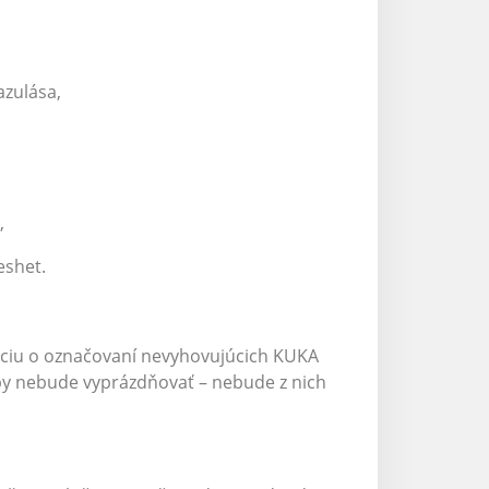
azulása,
,
eshet.
áciu o označovaní nevyhovujúcich KUKA
 nebude vyprázdňovať – nebude z nich