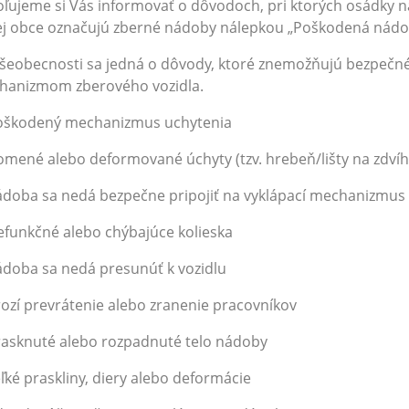
ľujeme si Vás informovať o dôvodoch, pri ktorých osádky 
j obce označujú zberné nádoby nálepkou „Poškodená nádoba
šeobecnosti sa jedná o dôvody, ktoré znemožňujú bezpečn
hanizmom zberového vozidla.
Poškodený mechanizmus uchytenia
lomené alebo deformované úchyty (tzv. hrebeň/lišty na zdvíh
ádoba sa nedá bezpečne pripojiť na vyklápací mechanizmus
efunkčné alebo chýbajúce kolieska
ádoba sa nedá presunúť k vozidlu
rozí prevrátenie alebo zranenie pracovníkov
rasknuté alebo rozpadnuté telo nádoby
eľké praskliny, diery alebo deformácie