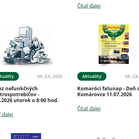
Čítať ďalej
tuality
09. JÚL 2026
Aktuality
08. JÚ
oz nefunkčných
Komaróci falunap - Deň 
trospotrebičov -
Komárovce 11.07.2026
.2026 utorok o 8:00 hod.
Čítať ďalej
ť ďalej