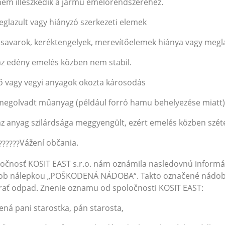
nem illeszkedik a jármű emelőrendszeréhez.
eglazult vagy hiányzó szerkezeti elemek
csavarok, keréktengelyek, merevítőelemek hiánya vagy megl
az edény emelés közben nem stabil.
ő vagy vegyi anyagok okozta károsodás
megolvadt műanyag (például forró hamu behelyezése miatt)
az anyag szilárdsága meggyengült, ezért emelés közben szét
Vážení občania.
očnosť KOSIT EAST s.r.o. nám oznámila nasledovnú inform
ob nálepkou „POŠKODENÁ NÁDOBA“. Takto označené nádoby
rať odpad. Znenie oznamu od spoločnosti KOSIT EAST:
ená pani starostka, pán starosta,