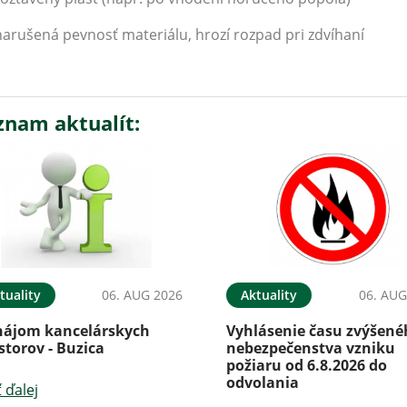
narušená pevnosť materiálu, hrozí rozpad pri zdvíhaní
znam aktualít:
tuality
06. AUG 2026
Aktuality
06. AUG
nájom kancelárskych
Vyhlásenie času zvýšen
storov - Buzica
nebezpečenstva vzniku
požiaru od 6.8.2026 do
odvolania
ť ďalej