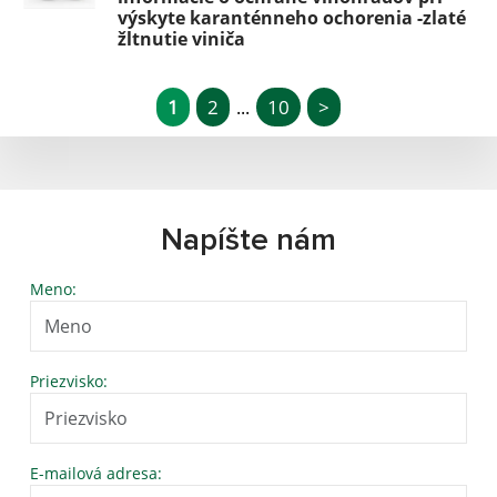
výskyte karanténneho ochorenia -zlaté
žltnutie viniča
1
2
10
>
...
Napíšte nám
Meno:
Priezvisko:
E-mailová adresa: