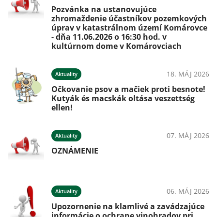
Pozvánka na ustanovujúce
zhromaždenie účastníkov pozemkových
úprav v katastrálnom území Komárovce
- dňa 11.06.2026 o 16:30 hod. v
kultúrnom dome v Komárovciach
18. MÁJ 2026
Aktuality
Očkovanie psov a mačiek proti besnote!
Kutyák és macskák oltása veszettség
ellen!
07. MÁJ 2026
Aktuality
OZNÁMENIE
06. MÁJ 2026
Aktuality
Upozornenie na klamlivé a zavádzajúce
informácie o ochrane vinohradov pri