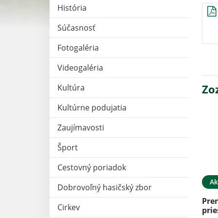
História
Súčasnosť
Fotogaléria
Videogaléria
Zo
Kultúra
Kultúrne podujatia
Zaujímavosti
Šport
Cestovný poriadok
Ak
Dobrovoľný hasičský zbor
Pre
Cirkev
prie