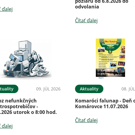
požiaru od 6.8.2026 do
odvolania
ť ďalej
Čítať ďalej
tuality
09. JÚL 2026
Aktuality
08. JÚ
oz nefunkčných
Komaróci falunap - Deň 
trospotrebičov -
Komárovce 11.07.2026
.2026 utorok o 8:00 hod.
Čítať ďalej
ť ďalej