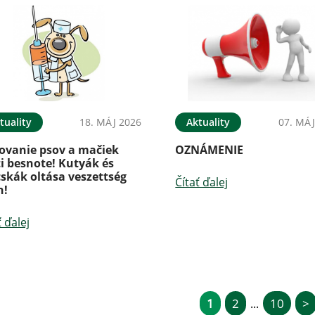
tuality
18. MÁJ 2026
Aktuality
07. MÁJ
ovanie psov a mačiek
OZNÁMENIE
i besnote! Kutyák és
skák oltása veszettség
Čítať ďalej
n!
ť ďalej
1
2
10
>
...