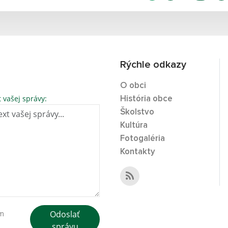
Rýchle odkazy
O obci
t vašej správy:
História obce
Školstvo
Kultúra
Fotogaléria
Kontakty
Odoslať
ím
správu