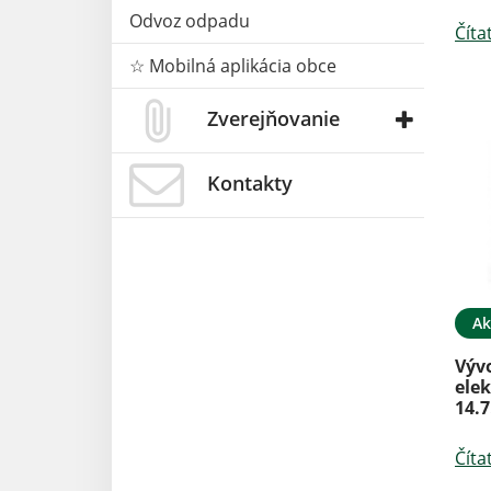
Odvoz odpadu
Číta
☆ Mobilná aplikácia obce
Zverejňovanie
Kontakty
Ak
Výv
elek
14.7
Číta