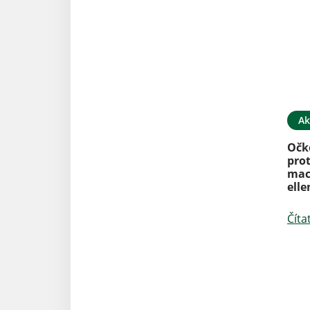
Ak
Očk
prot
mac
elle
Číta