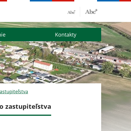
nie
Kontakty
astupiteľstva
o zastupiteľstva