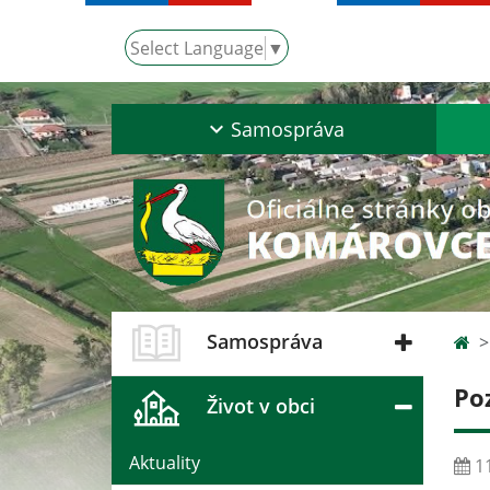
Select Language
▼
Samospráva
Samospráva
Po
Život v obci
Aktuality
11