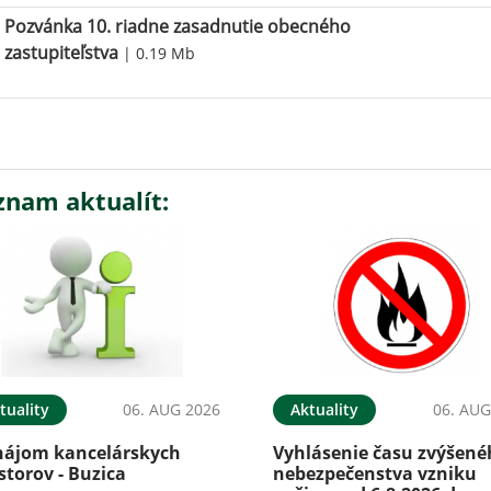
Pozvánka 10. riadne zasadnutie obecného
zastupiteľstva
| 0.19 Mb
znam aktualít:
tuality
06. AUG 2026
Aktuality
06. AUG
nájom kancelárskych
Vyhlásenie času zvýšen
storov - Buzica
nebezpečenstva vzniku