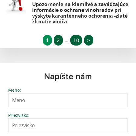
Upozornenie na klamlivé a zavádzajúce
informácie o ochrane vinohradov pri
výskyte karanténneho ochorenia -zlaté
žltnutie viniča
1
2
10
>
...
Napíšte nám
Meno:
Priezvisko: