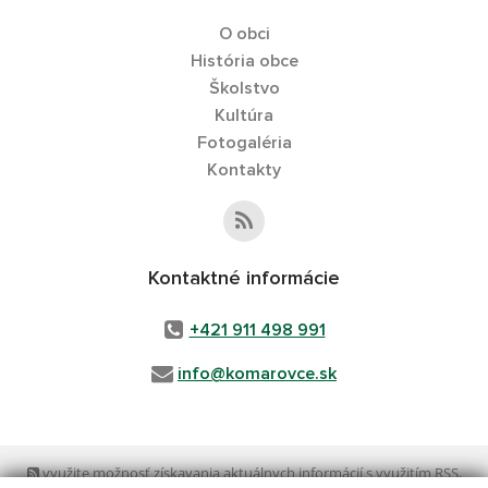
O obci
História obce
Školstvo
Kultúra
Fotogaléria
Kontakty
Kontaktné informácie
+421 911 498 991
info@komarovce.sk
využite možnosť získavania aktuálnych informácií s využitím RSS
,