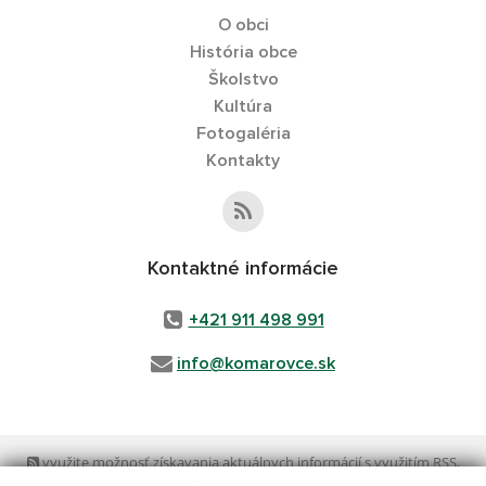
O obci
História obce
Školstvo
Kultúra
Fotogaléria
Kontakty
Kontaktné informácie
+421 911 498 991
info@komarovce.sk
využite možnosť získavania aktuálnych informácií s využitím RSS
,
CMS systém (redakčný) systém ECHELON 2,
Mapa stránok
,
web portál
,