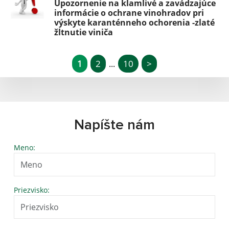
Upozornenie na klamlivé a zavádzajúce
informácie o ochrane vinohradov pri
výskyte karanténneho ochorenia -zlaté
žltnutie viniča
1
2
10
>
...
Napíšte nám
Meno:
Priezvisko: