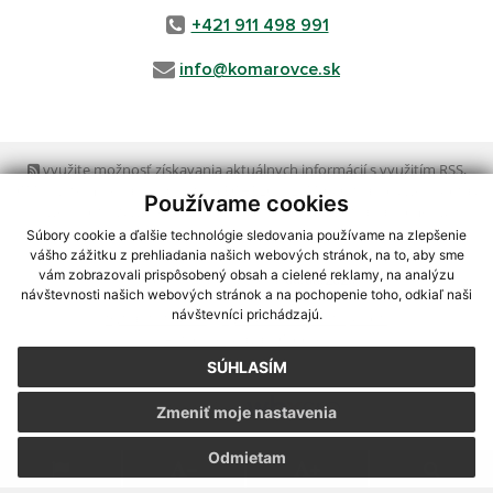
+421 911 498 991
info@komarovce.sk
využite možnosť získavania aktuálnych informácií s využitím RSS
,
CMS systém (redakčný) systém ECHELON 2,
Mapa stránok
,
web portál
,
Používame cookies
webhosting
,
webex.digital, s.r.o.
,
domény
,
registrácia domény
,
spoločnosť webex.digital, s.r.o.
,
technický prevádzkovateľ
Súbory cookie a ďalšie technológie sledovania používame na zlepšenie
vášho zážitku z prehliadania našich webových stránok, na to, aby sme
vám zobrazovali prispôsobený obsah a cielené reklamy, na analýzu
Posledná aktualizácia:
06.08.2026
návštevnosti našich webových stránok a na pochopenie toho, odkiaľ naši
návštevníci prichádzajú.
Vytlačiť stránku
|
Vyhlásenie o prístupnosti
Autorské práva
|
Cookies
SÚHLASÍM
webdesign
|
Zmeniť moje nastavenia
Odmietam