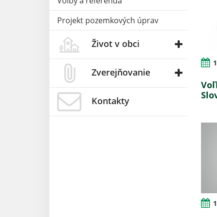
Voľby a referendá
Projekt pozemkových úprav
Život v obci
1
Zverejňovanie
Voľ
Slo
Kontakty
1