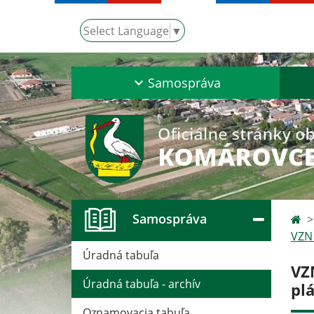
Select Language
▼
Samospráva
Samospráva
VZN 
Úradná tabuľa
VZ
Úradná tabuľa - archív
pl
Oznamovacia tabuľa