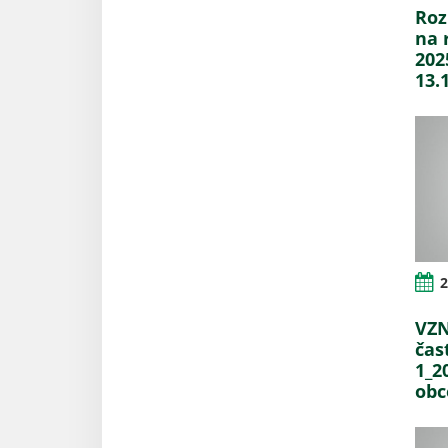
Roz
na 
202
13.
2
VZN
čas
1_2
obc