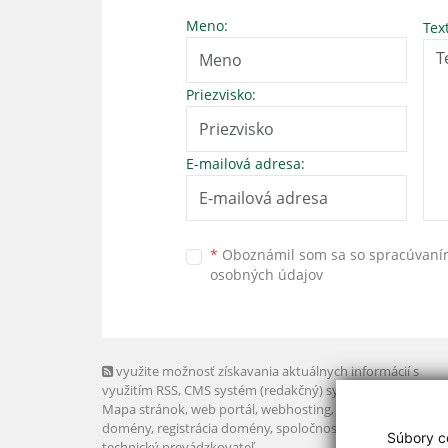
Meno:
Tex
Priezvisko:
E-mailová adresa:
*
Oboznámil som sa so
spracúvan
osobných údajov
využite možnosť získavania aktuálnych informácií s
využitím RSS
, CMS systém (redakčný) systém ECHELON 2,
Mapa stránok
,
web portál
,
webhosting
,
webex.digital, s.r.o
domény
,
registrácia domény
,
spoločnosť webex.digital, s.r.
Súbory co
technický prevádzkovateľ