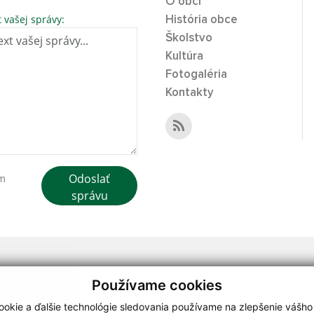
O obci
t vašej správy:
História obce
Školstvo
Kultúra
Fotogaléria
Kontakty
Odoslať
ím
správu
webdesign
|
Používame cookies
.
,
o.
,
okie a ďalšie technológie sledovania používame na zlepšenie vášho