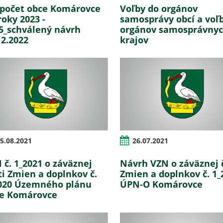
počet obce Komárovce
Voľby do orgánov
roky 2023 -
samosprávy obcí a voľ
5_schválený návrh
orgánov samosprávny
12.2022
krajov
5.08.2021
26.07.2021
 č. 1_2021 o záväznej
Návrh VZN o záväznej 
ti Zmien a doplnkov č.
Zmien a doplnkov č. 1_
020 Územného plánu
ÚPN-O Komárovce
e Komárovce