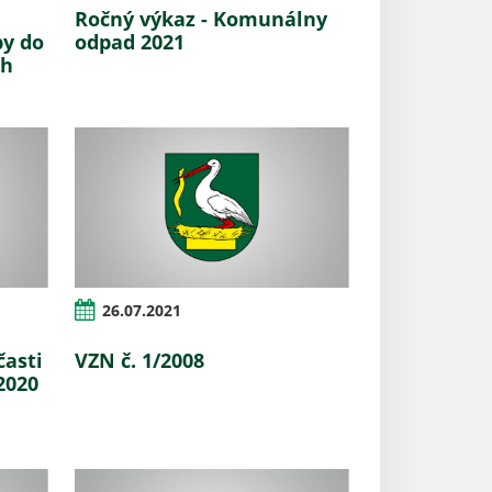
Ročný výkaz - Komunálny
by do
odpad 2021
ch
26.07.2021
časti
VZN č. 1/2008
2020