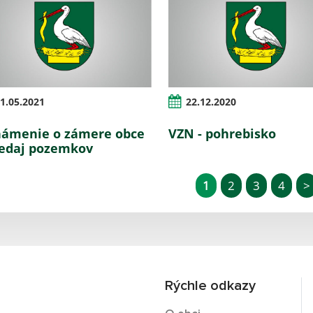
1.05.2021
22.12.2020
ámenie o zámere obce
VZN - pohrebisko
redaj pozemkov
1
2
3
4
>
Rýchle odkazy