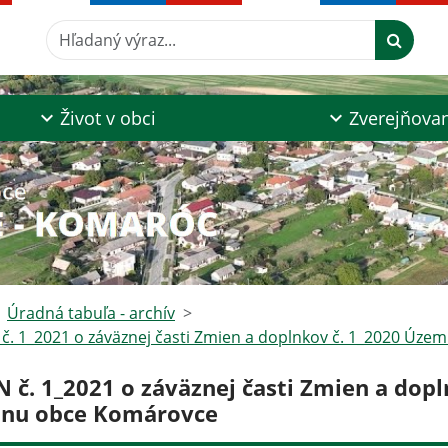
Hľadaný výraz...
Život v obci
Zverejňova
Úradná tabuľa - archív
č. 1_2021 o záväznej časti Zmien a doplnkov č. 1_2020 Úz
N č. 1_2021 o záväznej časti Zmien a do
ánu obce Komárovce