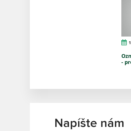
1
Ozn
- p
Napíšte nám